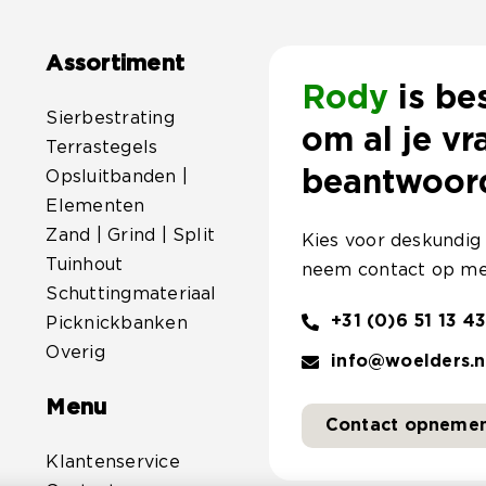
Assortiment
Rody
is be
Sierbestrating
om al je vr
Terrastegels
beantwoor
Opsluitbanden |
Elementen
Zand | Grind | Split
Kies voor deskundig
Tuinhout
neem contact op me
Schuttingmateriaal
+31 (0)6 51 13 43
Picknickbanken
Overig
info@woelders.n
Menu
Contact opneme
Klantenservice