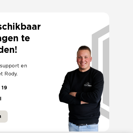
schikbaar
agen te
den!
 support en
t Rody.
 19
l
n