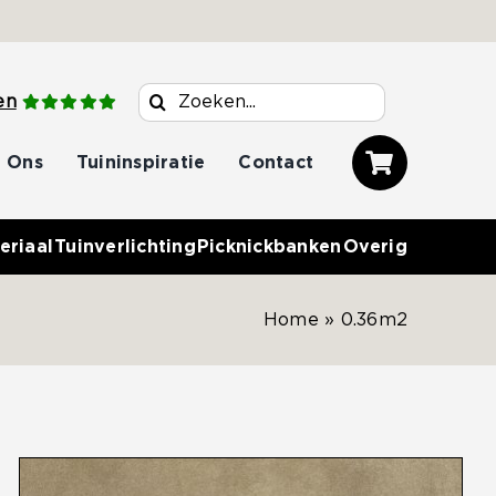
Zoeken
en
naar:
 Ons
Tuininspiratie
Contact
eriaal
Tuinverlichting
Picknickbanken
Overig
Home
»
0.36m2