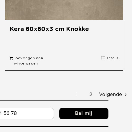
Kera 60x60x3 cm Knokke
€
49,95
Toevoegen aan
Details
winkelwagen
1
2
Volgende
Bel mij