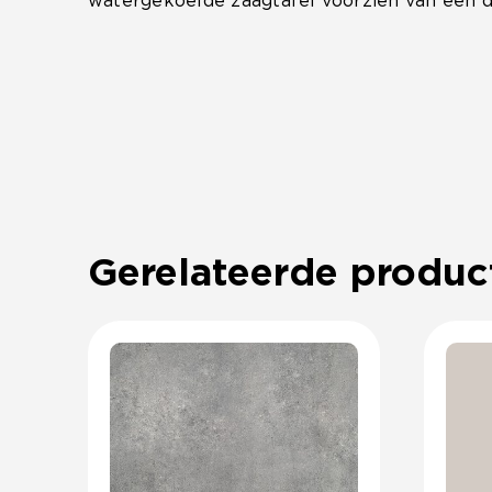
watergekoelde zaagtafel voorzien van een 
Gerelateerde produc