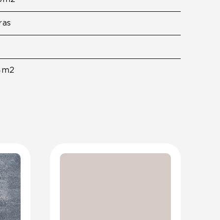
ras
4m2