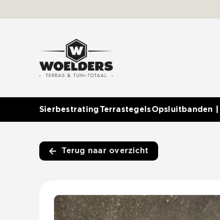
Ga
naar
inhoud
Sierbestrating
Terrastegels
Opsluitbanden |
Terug naar overzicht