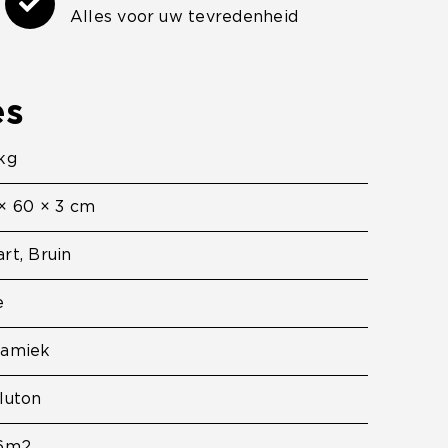
Alles voor uw tevredenheid
es
kg
× 60 × 3 cm
rt, Bruin
e
ramiek
luton
36m2