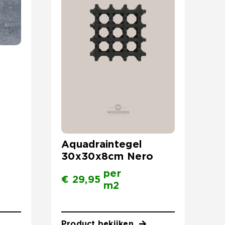
Aquadraintegel
30x30x8cm Nero
per
€
29,95
m2
Product bekijken