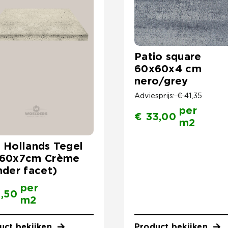
Patio square
60x60x4 cm
nero/grey
Adviesprijs:
€
41,35
per
€
33,00
m2
 Hollands Tegel
60x7cm Crème
nder facet)
per
,50
m2
uct bekijken
Product bekijken