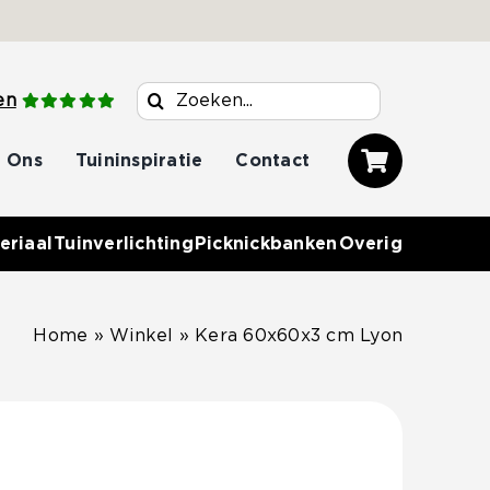
Zoeken
en
naar:
 Ons
Tuininspiratie
Contact
eriaal
Tuinverlichting
Picknickbanken
Overig
Home
»
Winkel
»
Kera 60x60x3 cm Lyon