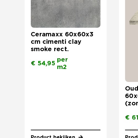
Ceramaxx 60x60x3
cm cimenti clay
smoke rect.
per
€
54,95
m2
Oud
60x
(zo
€
61
Product bekijken
Prod