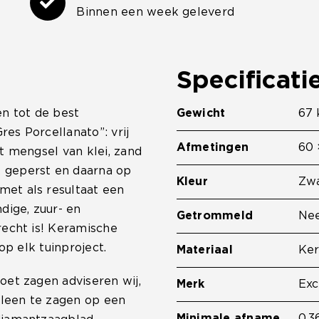
Binnen een week geleverd
Specificati
en tot de best
Gewicht
67 
res Porcellanato”: vrij
Afmetingen
60 
t mengsel van klei, zand
 geperst en daarna op
Kleur
Zwa
et als resultaat een
dige, zuur- en
Getrommeld
Ne
recht is! Keramische
op elk tuinproject.
Materiaal
Ke
oet zagen adviseren wij,
Merk
Exc
lleen te zagen op een
Minimale afname
0.