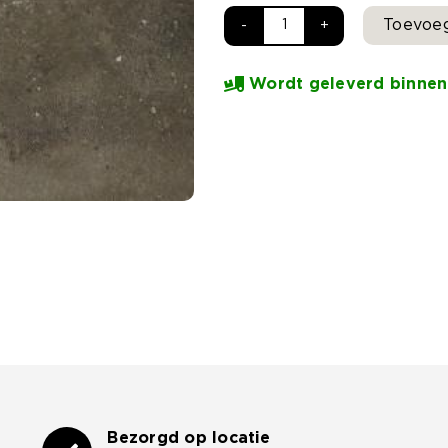
Toevoe
Kera
60x60x3
Wordt geleverd binnen
cm
Lyon
aantal
Bezorgd op locatie