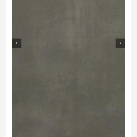
Overig
Home
Over Ons
Tuininspiratie
Contact