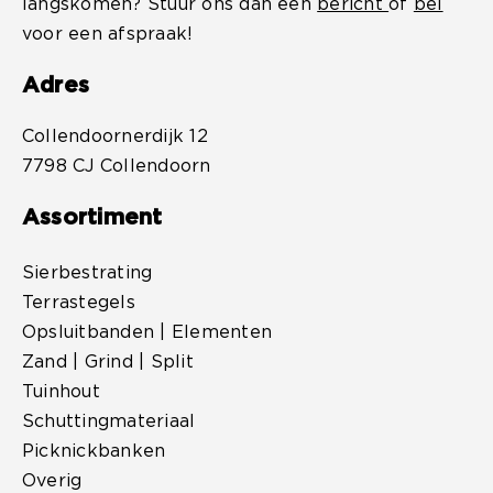
langskomen? Stuur ons dan een
bericht
of
bel
voor een afspraak!
Adres
Collendoornerdijk 12
7798 CJ Collendoorn
Assortiment
Sierbestrating
Terrastegels
Opsluitbanden | Elementen
Zand | Grind | Split
Tuinhout
Schuttingmateriaal
Picknickbanken
Overig