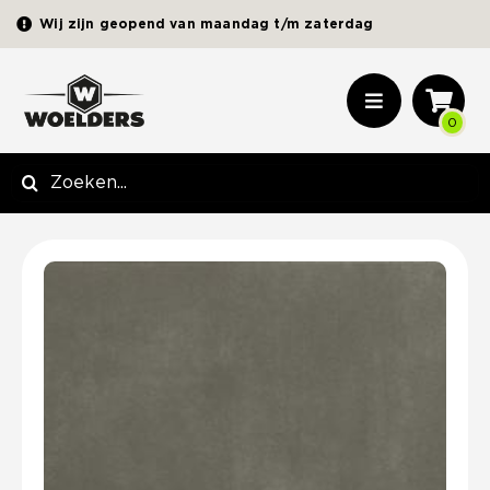
Ga
Wij zijn geopend van maandag t/m zaterdag
naar
inhoud
Toggle
0
Navigation
Sierbestrating
Zoeken
naar:
Terrastegels
Opsluitbanden | Elementen
Zand | Grind | Split
Tuinhout
Schuttingmateriaal
Picknickbanken
Tuinverlichting