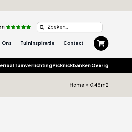
Zoeken
en
naar:
 Ons
Tuininspiratie
Contact
eriaal
Tuinverlichting
Picknickbanken
Overig
Home
»
0.48m2