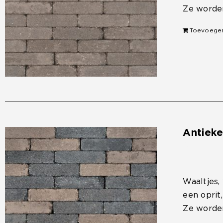
Ze worden
Toevoege
Antiek
€
33,50
Waaltjes,
een oprit
Ze worden