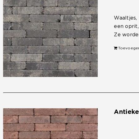
Waaltjes,
een oprit
Ze worden
Toevoege
Antiek
€
33,50