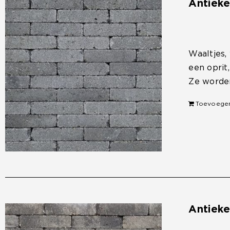
Antiek
€
33,50
Waaltjes,
een oprit
Ze worden
Toevoege
Antiek
€
33,50