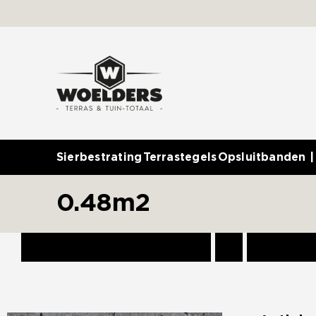
Ga
naar
inhoud
Sierbestrating
Terrastegels
Opsluitbanden |
0.48m2
Sorteer op
Standaardvolgorde
Toon
12 prod