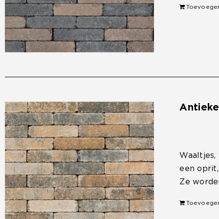
Toevoege
Antiek
€
33,50
Waaltjes,
een oprit
Ze worden
Toevoege