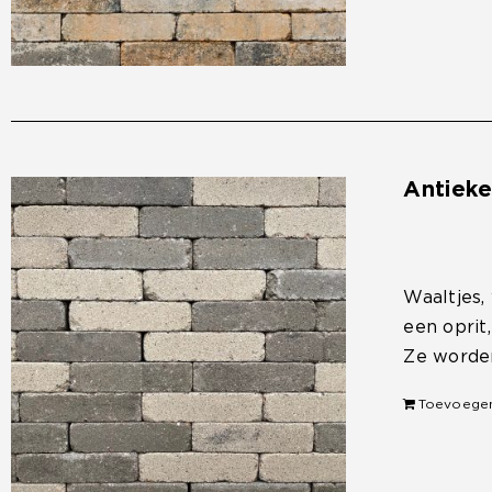
Antiek
€
33,50
Waaltjes,
een oprit
Ze worden
Toevoege