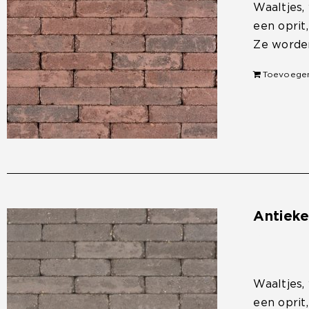
Waaltjes,
een oprit
Ze worden
Toevoege
Antiek
€
33,50
Waaltjes,
een oprit