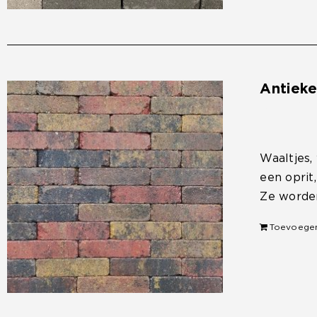
Antiek
€
33,50
Waaltjes,
een oprit
Ze worden
Toevoege