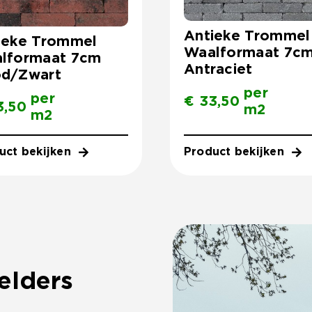
Antieke Trommel
ieke Trommel
Waalformaat 7c
lformaat 7cm
Antraciet
d/Zwart
per
per
€
33,50
,50
m2
m2
uct bekijken
Product bekijken
.
elders