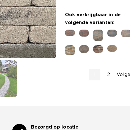
7cm
Ook verkrijgbaar in de
Nature
volgende varianten:
Mixed
aantal
1
2
Volg
Bezorgd op locatie