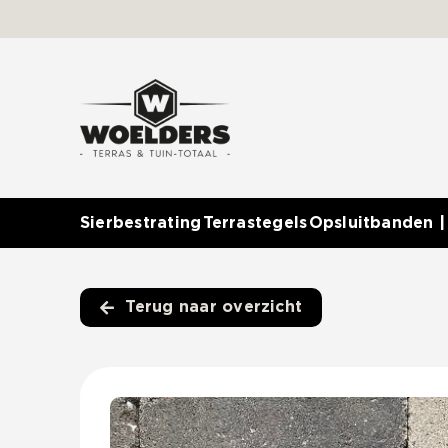
Ga
naar
inhoud
Sierbestrating
Terrastegels
Opsluitbanden |
Terug naar overzicht