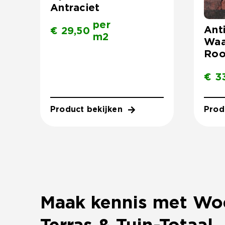
Antraciet
per
Ant
€
29,50
m2
Waa
Roo
€
33
Product bekijken
Prod
Maak kennis met Wo