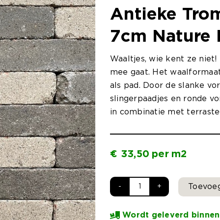
Antieke Tro
7cm Nature 
Waaltjes, wie kent ze niet
mee gaat. Het waalformaat 
als pad. Door de slanke vo
slingerpaadjes en ronde v
in combinatie met terraste
€
33,50
per
m2
Toevoe
Antieke
Trommel
Wordt geleverd binnen
Waalformaat