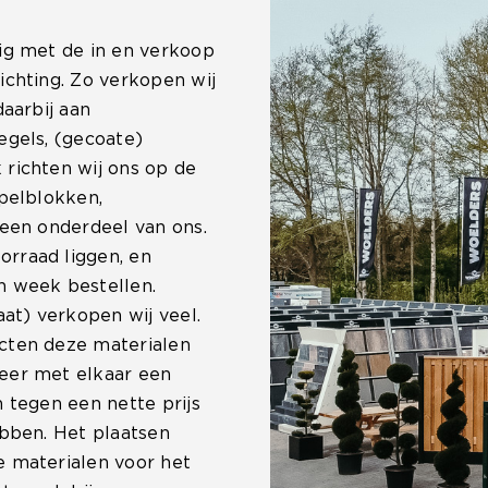
ig met de in en verkoop
ichting. Zo verkopen wij
daarbij aan
egels, (gecoate)
 richten wij ons op de
apelblokken,
 een onderdeel van ons.
rraad liggen, en
n week bestellen.
at) verkopen wij veel.
cten deze materialen
eer met elkaar een
 tegen een nette prijs
ebben. Het plaatsen
e materialen voor het