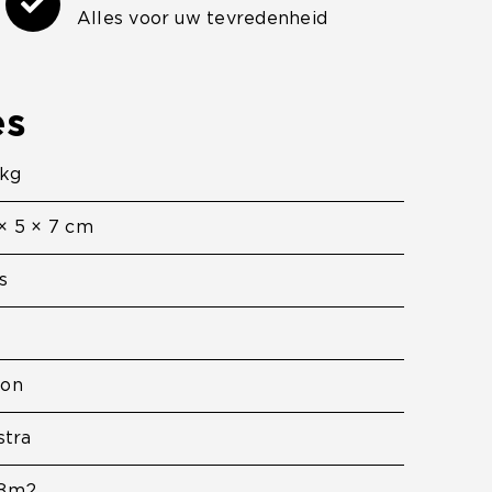
Alles voor uw tevredenheid
es
 kg
× 5 × 7 cm
s
ton
stra
48m2