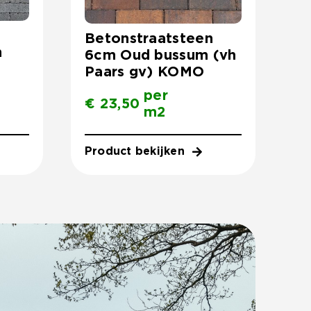
Betonstraatsteen
m
6cm Oud bussum (vh
Paars gv) KOMO
per
€
23,50
m2
Product bekijken