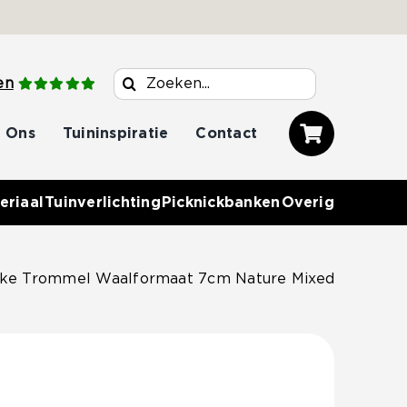
Zoeken
en
naar:
 Ons
Tuininspiratie
Contact
eriaal
Tuinverlichting
Picknickbanken
Overig
eke Trommel Waalformaat 7cm Nature Mixed