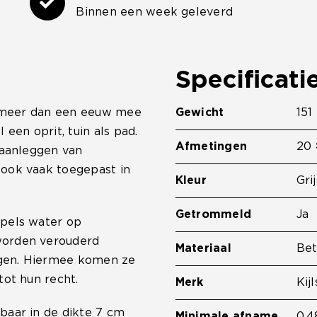
Binnen een week geleverd
Specificati
al meer dan een eeuw mee
Gewicht
151
een oprit, tuin als pad.
Afmetingen
20 
 aanleggen van
 ook vaak toegepast in
Kleur
Grij
Getrommeld
Ja
ppels water op
worden verouderd
Materiaal
Be
ijgen. Hiermee komen ze
tot hun recht.
Merk
Kijl
baar in de dikte 7 cm
Minimale afname
0.