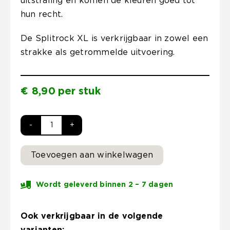
uitstraling en komen de kleuren goed tot
hun recht.
De Splitrock XL is verkrijgbaar in zowel een
strakke als getrommelde uitvoering.
€
8,90
per
stuk
Splitrock
XL
Toevoegen aan winkelwagen
15x15x60cm
2.0
Wordt geleverd binnen 2 – 7 dagen
Tricolore
aantal
Ook verkrijgbaar in de volgende