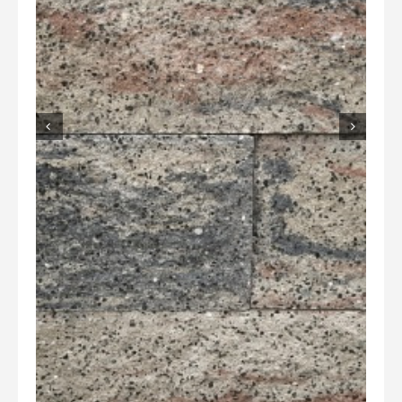
Overig
Home
Over Ons
Tuininspiratie
Contact