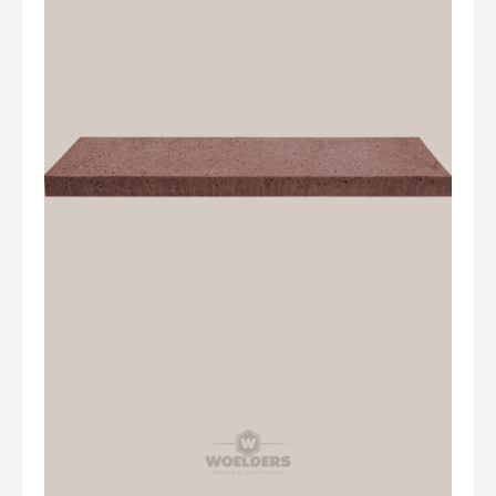
Overig
Home
Over Ons
Tuininspiratie
Contact