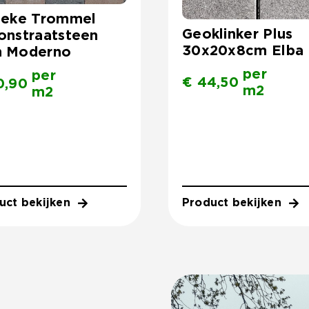
ieke Trommel
Geoklinker Plus
onstraatsteen
30x20x8cm Elba
 Moderno
per
per
€
44,50
0,90
m2
m2
uct bekijken
Product bekijken
.