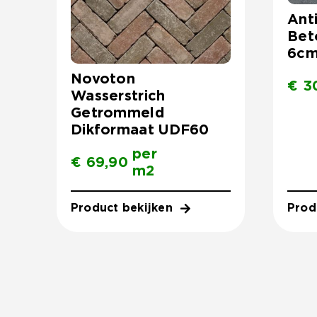
Ant
Bet
6cm
Novoton
€
3
Wasserstrich
Getrommeld
Dikformaat UDF60
per
€
69,90
m2
Product bekijken
Prod