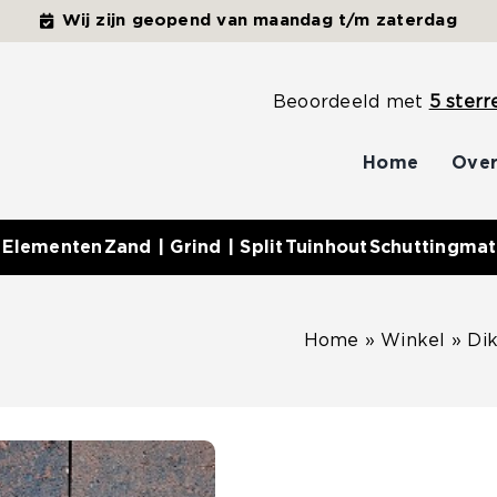
Wij zijn geopend van maandag t/m zaterdag
Beoordeeld met
5 sterr
Home
Over
 Elementen
Zand | Grind | Split
Tuinhout
Schuttingmat
Home
»
Winkel
»
Di