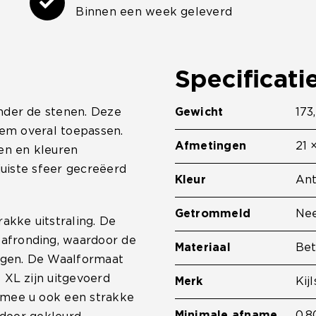
Binnen een week geleverd
Specificati
nder de stenen. Deze
Gewicht
173
hem overal toepassen.
Afmetingen
21 
en en kleuren
juiste sfeer gecreëerd
Kleur
Ant
Getrommeld
Ne
akke uitstraling. De
afronding, waardoor de
Materiaal
Be
iggen. De Waalformaat
 XL zijn uitgevoerd
Merk
Kijl
rmee u ook een strakke
Minimale afname
0.