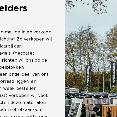
elders
ig met de in en verkoop
ichting. Zo verkopen wij
daarbij aan
egels, (gecoate)
 richten wij ons op de
apelblokken,
 een onderdeel van ons.
rraad liggen, en
n week bestellen.
at) verkopen wij veel.
cten deze materialen
eer met elkaar een
 tegen een nette prijs