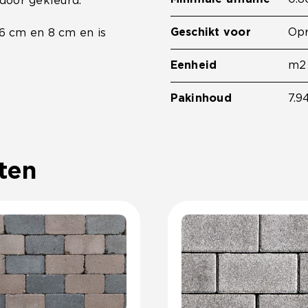
 door gekleurd.
Geschikt voor
Opr
 6 cm en 8 cm en is
Eenheid
m2
Pakinhoud
7.9
ten