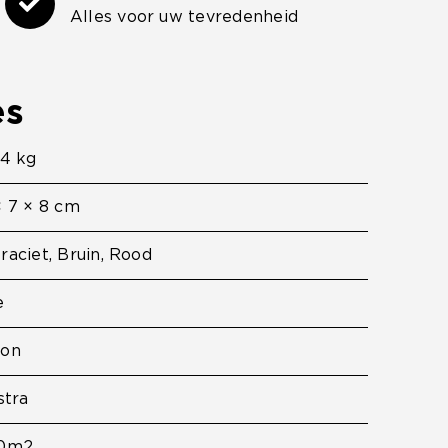
Alles voor uw tevredenheid
es
,4 kg
× 7 × 8 cm
raciet
,
Bruin
,
Rood
e
ton
stra
80m2