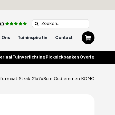
Zoeken
en
naar:
 Ons
Tuininspiratie
Contact
eriaal
Tuinverlichting
Picknickbanken
Overig
kformaat Strak 21x7x8cm Oud emmen KOMO