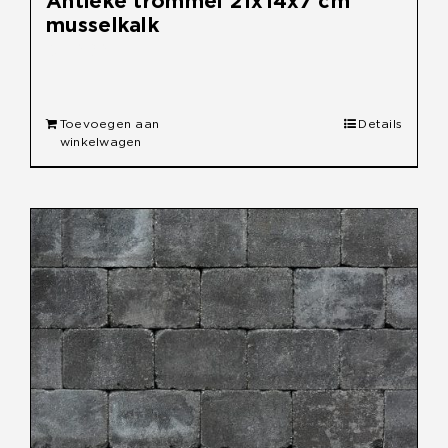
Antieke trommel 21x14x7 cm
musselkalk
€
30,90
Toevoegen aan
Details
winkelwagen