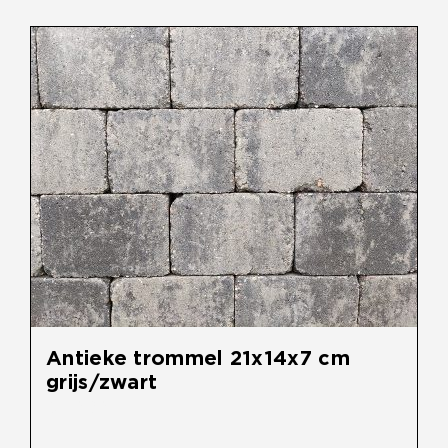
Overig
Home
Over Ons
Tuininspiratie
Contact
Antieke trommel 21x14x7 cm
grijs/zwart
€
30,90