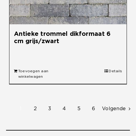
Antieke trommel dikformaat 6
cm grijs/zwart
€
33,50
Toevoegen aan
Details
winkelwagen
1
2
3
4
5
6
Volgende