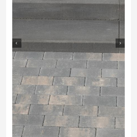
Overig
Home
Over Ons
Tuininspiratie
Contact