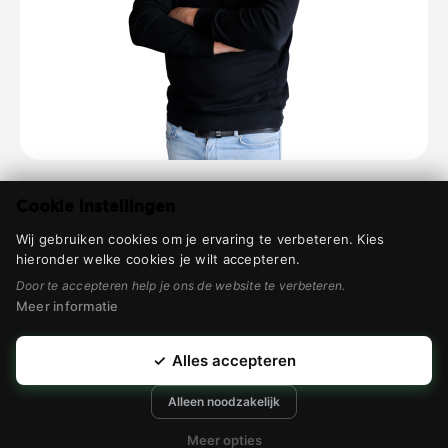
Klantenservice
Cookie instellingen
Wij gebruiken cookies om je ervaring te verbeteren. Kies
Contact
hieronder welke cookies je wilt accepteren.
Privacyverklaring
Door te accepteren help je ons de website te verbeteren.
Meer informatie
© 2026 Woelders
✓
Alles accepteren
Webdesign & realisatie
Alleen noodzakelijk
door
Modern Visuals
Meer opties