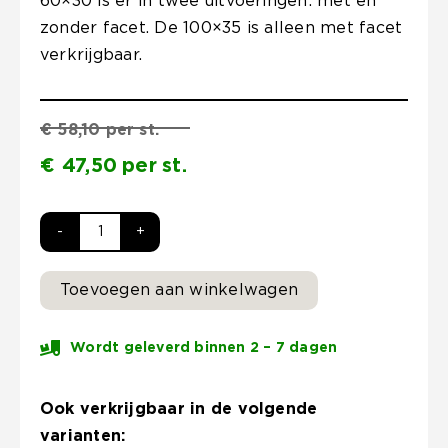
60×30 is er in twee uitvoeringen: met en
zonder facet. De 100×35 is alleen met facet
verkrijgbaar.
€
58,10
per
st.
€
47,50
per
st.
Traptrede
100x35x15
Toevoegen aan winkelwagen
cm
indus
Wordt geleverd binnen 2 – 7 dagen
black
kleurecht
met
Ook verkrijgbaar in de volgende
facet
varianten: