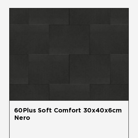
Overig
Home
Over Ons
Tuininspiratie
Contact
60Plus Soft Comfort 30x40x6cm
Nero
€
38,95