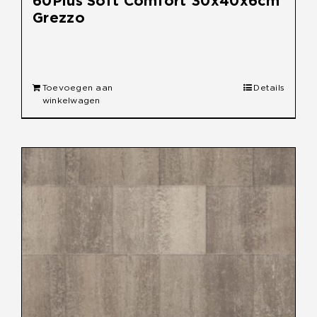
60Plus Soft Comfort 30x40x6cm
Grezzo
€
38,95
Toevoegen aan
Details
winkelwagen