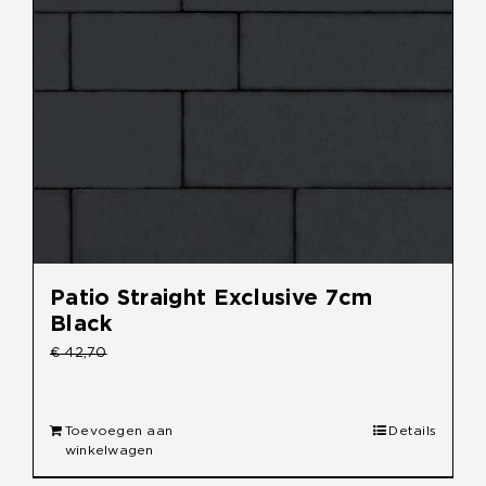
Patio Straight Exclusive 7cm
Black
Oorspronkelijke
Huidige
€
40,00
€
42,70
prijs
prijs
was:
is:
Toevoegen aan
Details
€ 42,70.
€ 40,00.
winkelwagen