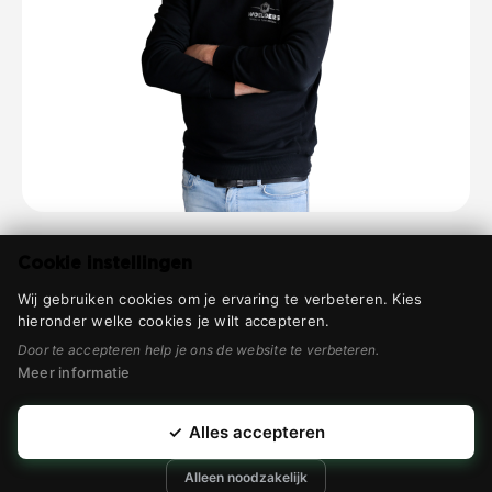
Klantenservice
Cookie instellingen
Wij gebruiken cookies om je ervaring te verbeteren. Kies
Contact
hieronder welke cookies je wilt accepteren.
Privacyverklaring
Door te accepteren help je ons de website te verbeteren.
Meer informatie
© 2026 Woelders
✓
Alles accepteren
Webdesign & realisatie
Alleen noodzakelijk
door
Modern Visuals