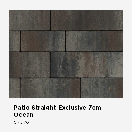
Patio Straight Exclusive 7cm
Ocean
Oorspronkelijke
Huidige
€
40,00
€
42,70
prijs
prijs