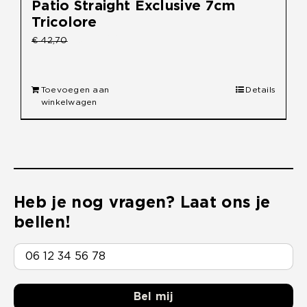
Patio Straight Exclusive 7cm
Tricolore
Oorspronkelijke
Huidige
€
40,00
€
42,70
prijs
prijs
was:
is:
Toevoegen aan
Details
€ 42,70.
€ 40,00.
winkelwagen
Heb je nog vragen? Laat ons je
bellen!
Bel mij