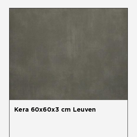
Overig
Home
Over Ons
Tuininspiratie
Contact
Kera 60x60x3 cm Leuven
€
49,95