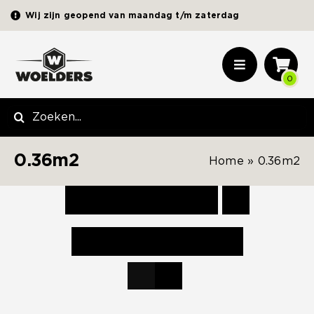
Ga
Wij zijn geopend van maandag t/m zaterdag
naar
inhoud
Toggle
0
Navigation
Sierbestrating
Zoeken
naar:
Terrastegels
0.36m2
Home
»
0.36m2
Opsluitbanden | Elementen
Zand | Grind | Split
Sorteer op
Populariteit
Tuinhout
Toon
24 producten
Schuttingmateriaal
Picknickbanken
Tuinverlichting