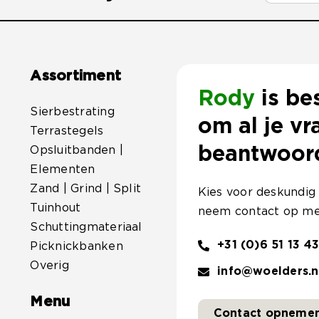
Assortiment
Rody
is be
Sierbestrating
om al je vr
Terrastegels
beantwoor
Opsluitbanden |
Elementen
Zand | Grind | Split
Kies voor deskundig
Tuinhout
neem contact op me
Schuttingmateriaal
+31 (0)6 51 13 43
Picknickbanken
Overig
info@woelders.n
Menu
Contact opneme