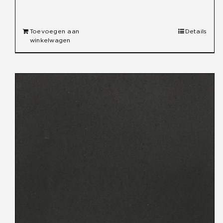
prijs
prijs
was:
is:
Toevoegen aan
Details
€ 41,95.
€ 39,50.
winkelwagen