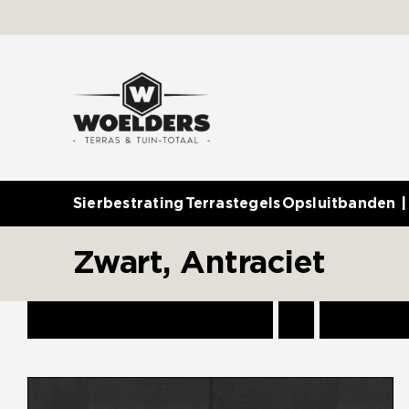
Ga
naar
inhoud
Sierbestrating
Terrastegels
Opsluitbanden |
Zwart, Antraciet
Sorteer op
Standaardvolgorde
Toon
12 prod