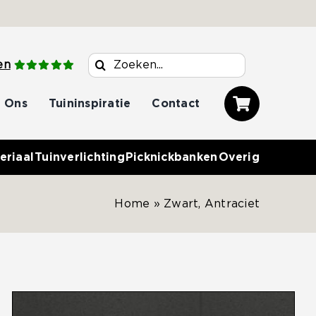
Zoeken
en
naar:
 Ons
Tuininspiratie
Contact
eriaal
Tuinverlichting
Picknickbanken
Overig
Home
»
Zwart, Antraciet