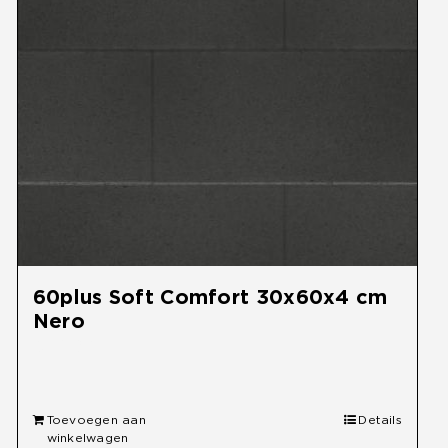
60plus Soft Comfort 30x60x4 cm
Nero
€
32,95
Toevoegen aan
Details
winkelwagen