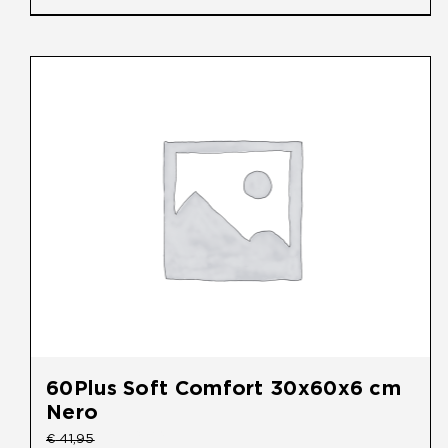
60Plus Soft Comfort 30x60x6 cm
Nero
Oorspronkelijke
Huidige
€
39,50
€
41,95