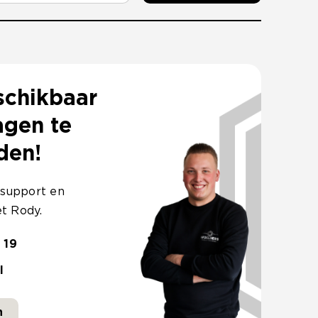
schikbaar
agen te
den!
 support en
t Rody.
 19
l
n