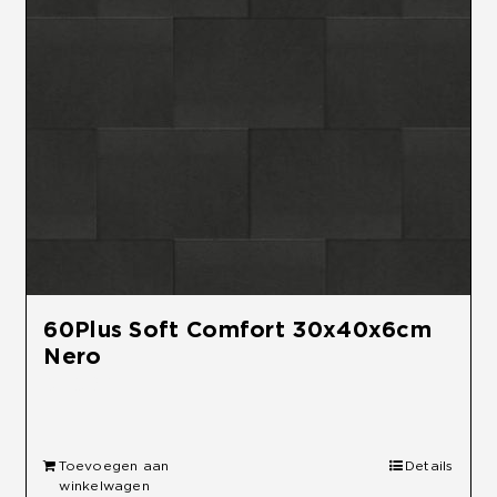
60Plus Soft Comfort 30x40x6cm
Nero
€
38,95
Toevoegen aan
Details
winkelwagen