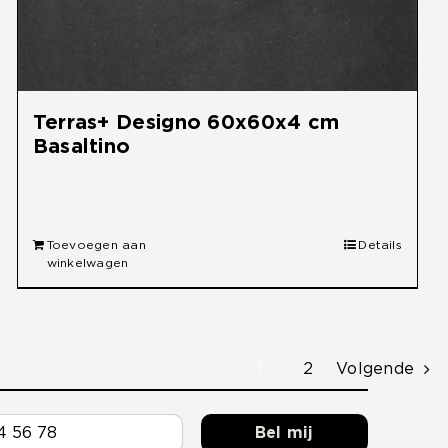
Terras+ Designo 60x60x4 cm
Basaltino
€
26,95
Toevoegen aan
Details
winkelwagen
1
2
Volgende
Bel mij