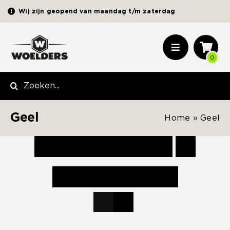
Ga
Wij zijn geopend van maandag t/m zaterdag
naar
inhoud
Toggle
0
Navigation
Sierbestrating
Zoeken
naar:
Terrastegels
Geel
Home
»
Geel
Opsluitbanden | Elementen
Zand | Grind | Split
Sorteer op
Standaardvolgorde
Tuinhout
Toon
12 producten
Schuttingmateriaal
Picknickbanken
Tuinverlichting