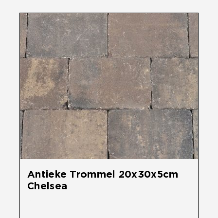
Overig
Home
Over Ons
Tuininspiratie
Contact
Antieke Trommel 20x30x5cm
Chelsea
€
26,45