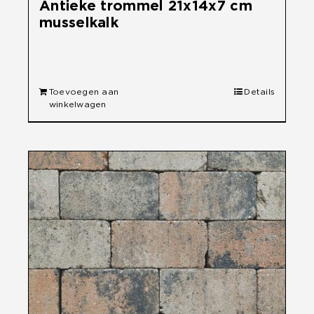
Antieke trommel 21x14x7 cm
musselkalk
€
30,90
Toevoegen aan
Details
winkelwagen