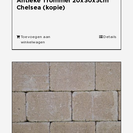
Antieke Trommel 20x30x5cm
Chelsea (kopie)
€
26,45
Toevoegen aan
Details
winkelwagen